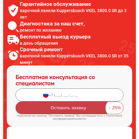
Гарантийное обслуживание
варочной панели Kuppersbusch VKEL 3800.0 SR до 3
лет
Диагностика за наш счет,
ремонт по желанию
Бесплатный выезд курьера
в день обращения
Срочный ремонт
варочной панели Kuppersbusch VKEL 3800.0 SR от 35
минут
Бесплатная консультация со
специалистом
Оставить заявку
Нажимая на кнопку "Оставить заявку" Вы соглашаетесь c
политикой
конфиденциальности