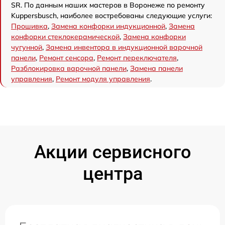
SR. По данным наших мастеров в Воронеже по ремонту
Kuppersbusch, наиболее востребованы следующие услуги:
Прошивка
,
Замена конфорки индукционной
,
Замена
конфорки стеклокерамической
,
Замена конфорки
чугунной
,
Замена инвентора в индукционной варочной
панели
,
Ремонт сенсора
,
Ремонт переключателя
,
Разблокировка варочной панели
,
Замена панели
управления
,
Ремонт модуля управления
.
Акции сервисного
центра