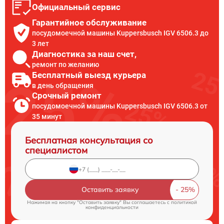
Официальный сервис
Гарантийное обслуживание
посудомоечной машины Kuppersbusch IGV 6506.3 до
3 лет
Диагностика за наш счет,
ремонт по желанию
Бесплатный выезд курьера
в день обращения
Срочный ремонт
посудомоечной машины Kuppersbusch IGV 6506.3 от
35 минут
Бесплатная консультация со
специалистом
Оставить заявку
Нажимая на кнопку "Оставить заявку" Вы соглашаетесь c
политикой
конфиденциальности