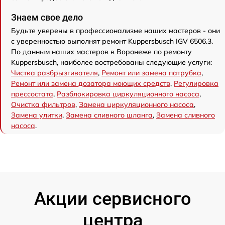
Знаем свое дело
Будьте уверены в профессионализме наших мастеров - они
с уверенностью выполнят ремонт Kuppersbusch IGV 6506.3.
По данным наших мастеров в Воронеже по ремонту
Kuppersbusch, наиболее востребованы следующие услуги:
Чистка разбрызгивателя
,
Ремонт или замена патрубка
,
Ремонт или замена дозатора моющих средств
,
Регулировка
прессостата
,
Разблокировка циркуляционного насоса
,
Очистка фильтров
,
Замена циркуляционного насоса
,
Замена улитки
,
Замена сливного шланга
,
Замена сливного
насоса
.
Акции сервисного
центра