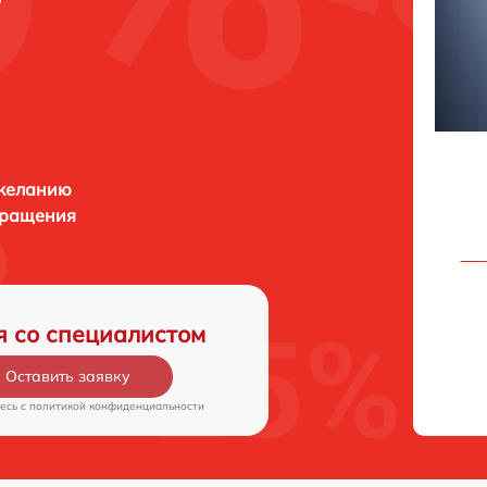
 желанию
бращения
я со специалистом
Оставить заявку
есь c
политикой конфиденциальности