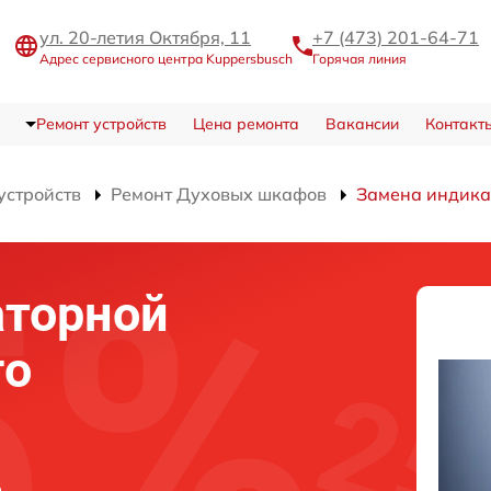
ул. 20-летия Октября, 11
+7 (473) 201-64-71
Адрес сервисного центра Kuppersbusch
Горячая линия
Ремонт устройств
Цена ремонта
Вакансии
Контакт
устройств
Ремонт Духовых шкафов
Замена индика
аторной
го
в